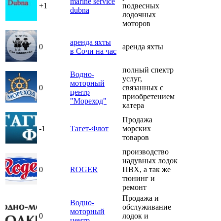
marine service
+1
подвесных
dubna
лодочных
моторов
аренда яхты
0
аренда яхты
в Сочи на час
полный спектр
Водно-
услуг,
моторный
0
связанных с
центр
приобретением
"Мореход"
катера
Продажа
-1
Тагет-Флот
морских
товаров
производство
надувных лодок
0
ROGER
ПВХ, а так же
тюнинг и
ремонт
Продажа и
Водно-
обслуживание
моторный
0
лодок и
центр