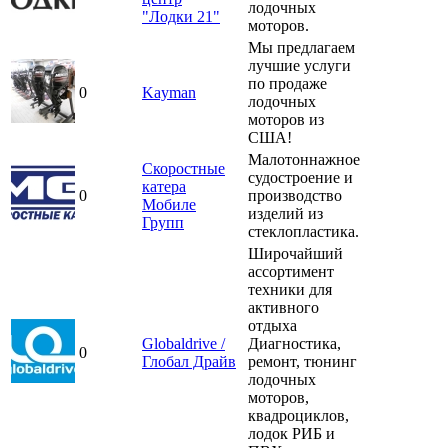
лодочных
"Лодки 21"
моторов.
Мы предлагаем
лучшие услуги
по продаже
0
Kayman
лодочных
моторов из
США!
Малотоннажное
Скоростные
судостроение и
катера
0
производство
Мобиле
изделий из
Групп
стеклопластика.
Широчайший
ассортимент
техники для
активного
отдыха
Globaldrive /
Диагностика,
0
Глобал Драйв
ремонт, тюнинг
лодочных
моторов,
квадроциклов,
лодок РИБ и