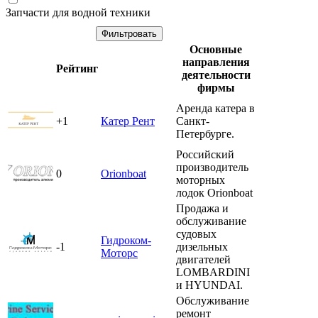
Запчасти для водной техники
Основные
направления
Рейтинг
деятельности
фирмы
Аренда катера в
+1
Катер Рент
Санкт-
Петербурге.
Российский
производитель
0
Orionboat
моторных
лодок Orionboat
Продажа и
обслуживание
судовых
Гидроком-
-1
дизельных
Моторс
двигателей
LOMBARDINI
и HYUNDAI.
Обслуживание
ремонт