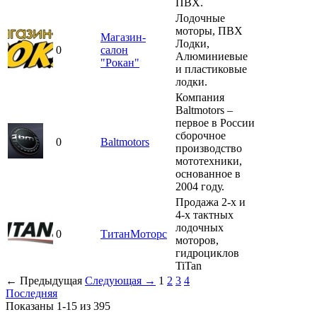
ПВХ.
Лодочные
моторы, ПВХ
Магазин-
Лодки,
0
салон
Алюминиевые
"Рокан"
и пластиковые
лодки.
Компания
Baltmotors –
первое в России
сборочное
0
Baltmotors
производство
мототехники,
основанное в
2004 году.
Продажа 2-х и
4-х тактных
лодочных
0
ТитанМоторс
моторов,
гидроциклов
TiTan
← Предыдущая
Следующая →
1
2
3
4
Последняя
Показаны 1-15 из 395