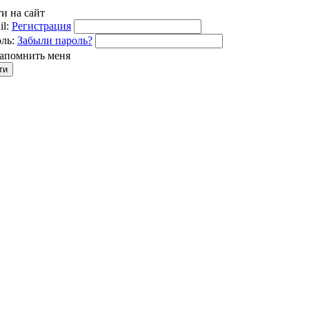
и на сайт
l:
Регистрация
ль:
Забыли пароль?
апомнить меня