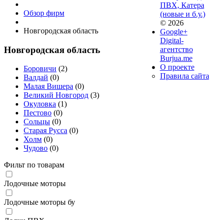
ПВХ, Катера
Обзор фирм
(новые и б.у.)
© 2026
Новгородская область
Google+
Digital-
Новгородская область
агентство
Burjua.me
О проекте
Боровичи
(2)
Правила сайта
Валдай
(0)
Малая Вишера
(0)
Великий Новгород
(3)
Окуловка
(1)
Пестово
(0)
Сольцы
(0)
Старая Русса
(0)
Холм
(0)
Чудово
(0)
Фильт по товарам
Лодочные моторы
Лодочные моторы бу