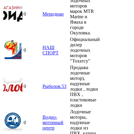
лодочных
моторов
марок MTR
0
Меридиан
Marine и
Ямаха в
городе
Окуловка.
Официальный
дилер
НАШ
0
лодочных
СПОРТ
моторов
"Тохатсу"
Продажа
лодочные
мотор),
надувные
0
Рыболов.53
лодки , лодки
ПВХ ,
пластиковые
лодки
Лодочные
Водно-
моторы,
0
моторный
надувные
центр
лодки из
ПВХ, катера