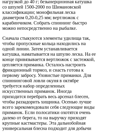
нагрузкой до 40 г; безынерционная катушка
со шпулей 1500-2000 по Шимановской
классификации; монофильная леска
диаметром 0,20-0,25 мм; вертлюжок с
карабинчиком. Собрать спиннинг быстро
можно непосредственно на рыбалке.
Сначала стыкуются элементы удилища так,
чтобы пропускные кольца находились на
одной линии. Затем устанавливается
катушка, наматывается на шпулю леска. На ее
конце привязывается вертлюжок с застежкой,
цепляется приманка. Осталось настроить
фрикционный тормоз, и снасть готова к
первому забросу. Уловистые приманки. Для
спиннинговой ловли окуня в октябре
требуется набор определенных
искусственных приманок. Иногда
приходится перебрать весь арсенал блесен,
чтобы раззадорить хищника. Осенью лучше
всего зарекомендовали себя следующие виды
приманок. Если полосатики охотятся очень
далеко от берега, то на выручку приходят
крупные кастмастеры. Эта дальнобойная
универсальная блесна подходит для добычи