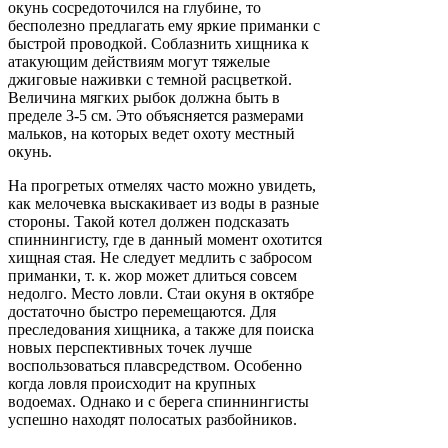
окунь сосредоточился на глубине, то
бесполезно предлагать ему яркие приманки с
быстрой проводкой. Соблазнить хищника к
атакующим действиям могут тяжелые
джиговые наживки с темной расцветкой.
Величина мягких рыбок должна быть в
пределе 3-5 см. Это объясняется размерами
мальков, на которых ведет охоту местный
окунь.
На прогретых отмелях часто можно увидеть,
как мелочевка выскакивает из воды в разные
стороны. Такой котел должен подсказать
спиннингисту, где в данный момент охотится
хищная стая. Не следует медлить с забросом
приманки, т. к. жор может длиться совсем
недолго. Место ловли. Стаи окуня в октябре
достаточно быстро перемещаются. Для
преследования хищника, а также для поиска
новых перспективных точек лучше
воспользоваться плавсредством. Особенно
когда ловля происходит на крупных
водоемах. Однако и с берега спиннингисты
успешно находят полосатых разбойников.