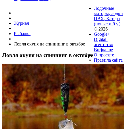
Лодочные
моторы, лодки
ПВХ, Катера
Журнал
(новые и б.у.)
© 2026
Рыбалка
Google+
Digital-
Ловля окуня на спиннинг в октябре
агентство
Burjua.me
Ловля окуня на спиннинг в октябре
О проекте
Правила сайта