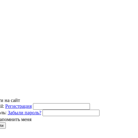
и на сайт
l:
Регистрация
ль:
Забыли пароль?
апомнить меня