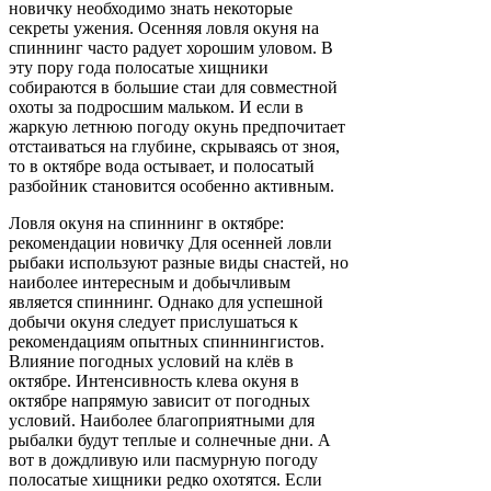
новичку необходимо знать некоторые
секреты ужения. Осенняя ловля окуня на
спиннинг часто радует хорошим уловом. В
эту пору года полосатые хищники
собираются в большие стаи для совместной
охоты за подросшим мальком. И если в
жаркую летнюю погоду окунь предпочитает
отстаиваться на глубине, скрываясь от зноя,
то в октябре вода остывает, и полосатый
разбойник становится особенно активным.
Ловля окуня на спиннинг в октябре:
рекомендации новичку Для осенней ловли
рыбаки используют разные виды снастей, но
наиболее интересным и добычливым
является спиннинг. Однако для успешной
добычи окуня следует прислушаться к
рекомендациям опытных спиннингистов.
Влияние погодных условий на клёв в
октябре. Интенсивность клева окуня в
октябре напрямую зависит от погодных
условий. Наиболее благоприятными для
рыбалки будут теплые и солнечные дни. А
вот в дождливую или пасмурную погоду
полосатые хищники редко охотятся. Если