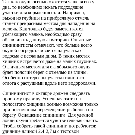
Так как окунь осенью охотится чаще всего у
дна, то необходимо искать подходящие
участки для кормления стаи. Например,
выход из глубины на прибрежную отмель
станет прекрасным местом для нападения на
мелочь. Как только будет заметен котел
убегающего малька, необходимо сразу
облавливать данную акваторию. Опытные
спиннингисты отмечают, что больше всего
окуней сосредотачивается на участках
водоема с песчаным дном. В таких местах
хищник встречается даже на малых глубинах.
Отличным местом для октябрьского окуня
будет пологий берег с отмелью из глины.
Особенно интересны участки илистого
отлога с растущими вдоль него водорослями.
Спиннингист в октябре должен следовать
простому правилу. Успешная охота на
полосатого хищника осенью возможна только
при постоянном перемещении рыболова по
берегу. Оснащение спиннинга. Для удачной
ловли окуня требуется чувствительная снасть.
Чтобы собрать такой спиннинг, потребуются:
удилище длиной 2,4-2,7 м с тестовой