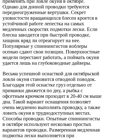
применять при ловле окуня в октябре.
Однако для донной проводки требуются
переднеогруженные вертушки. Секрет
уловистости вращающихся блесен кроется в
устойчивой работе лепестка на самых
медленных скоростях подмотки лески. Если
блесна заводится при быстрой проводке,
хищник вряд ли отреагирует на нее.
Популярные у спиннингистов воблеры
осенью сдают свои позиции. Поверхностные
модели перестают работать, а поймать окуня
удается лишь на глубоководные дайверы.
Весьма успешной оснасткой для октябрьской
ловли окуня становится отводной поводок.
Благодаря этой оснастке груз отдельно от
приманки движется по дну, а рыбка с
офсетным крючком проходит в 20-40 см выше
дна. Такой вариант оснащения позволяет
очень медленно выполнять проводку, а также
ловить окуня в труднодоступных местах.
Способы проводки. Опытные спиннингисты
в октябре используют несколько простых
вариантов проводки. Размеренная медленная
подмотка лески выполняется при