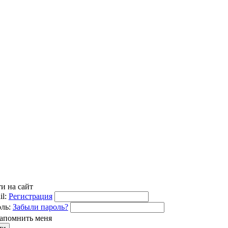
и на сайт
l:
Регистрация
ль:
Забыли пароль?
апомнить меня