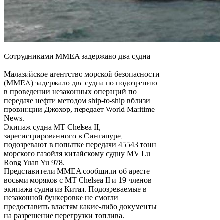
Сотрудниками MMEA задержано два судна
Малазийское агентство морской безопасности
(MMEA) задержало два судна по подозрению
в проведении незаконных операций по
передаче нефти методом ship-to-ship вблизи
провинции Джохор, передает World Maritime
News.
Экипаж судна MT Chelsea II,
зарегистрированного в Сингапуре,
подозревают в попытке передачи 45543 тонн
морского газойля китайскому судну MV Lu
Rong Yuan Yu 978.
Представители MMEA сообщили об аресте
восьми моряков с MT Chelsea II и 19 членов
экипажа судна из Китая. Подозреваемые в
незаконной бункеровке не смогли
предоставить властям какие-либо документы
на разрешение перегрузки топлива.