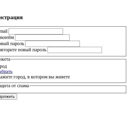
истрация
mail
икнейм
вый пароль
вторите новый пароль
нкета
род
брать
ажите город, в котором вы живете
щита от спама