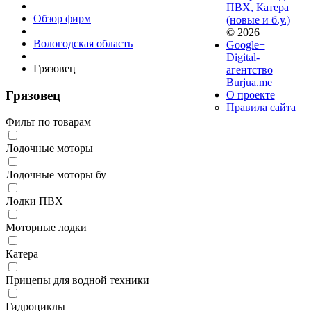
ПВХ, Катера
Обзор фирм
(новые и б.у.)
© 2026
Вологодская область
Google+
Digital-
Грязовец
агентство
Burjua.me
Грязовец
О проекте
Правила сайта
Фильт по товарам
Лодочные моторы
Лодочные моторы бу
Лодки ПВХ
Моторные лодки
Катера
Прицепы для водной техники
Гидроциклы