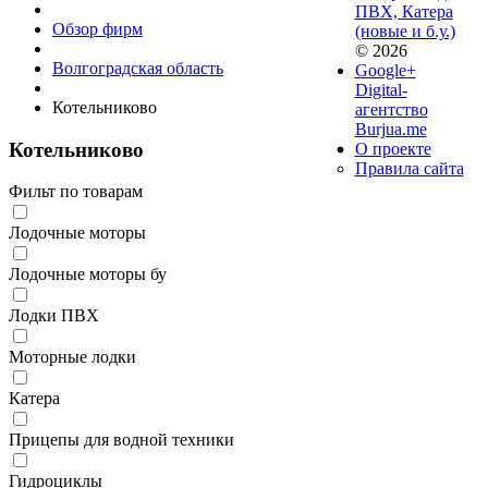
ПВХ, Катера
Обзор фирм
(новые и б.у.)
© 2026
Волгоградская область
Google+
Digital-
Котельниково
агентство
Burjua.me
Котельниково
О проекте
Правила сайта
Фильт по товарам
Лодочные моторы
Лодочные моторы бу
Лодки ПВХ
Моторные лодки
Катера
Прицепы для водной техники
Гидроциклы