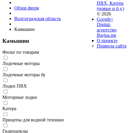
ПВХ, Катера
Обзор фирм
(новые и б.у.)
© 2026
Волгоградская область
Google+
Digital-
Камышин
агентство
Burjua.me
Камышин
О проекте
Правила сайта
Фильт по товарам
Лодочные моторы
Лодочные моторы бу
Лодки ПВХ
Моторные лодки
Катера
Прицепы для водной техники
Гидроциклы