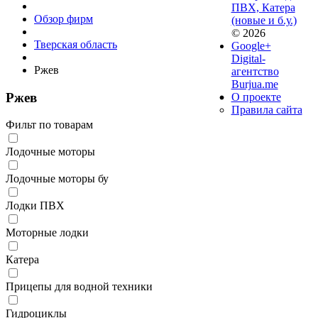
ПВХ, Катера
Обзор фирм
(новые и б.у.)
© 2026
Тверская область
Google+
Digital-
Ржев
агентство
Burjua.me
Ржев
О проекте
Правила сайта
Фильт по товарам
Лодочные моторы
Лодочные моторы бу
Лодки ПВХ
Моторные лодки
Катера
Прицепы для водной техники
Гидроциклы