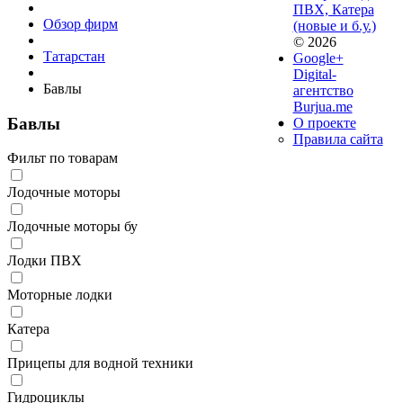
ПВХ, Катера
Обзор фирм
(новые и б.у.)
© 2026
Татарстан
Google+
Digital-
Бавлы
агентство
Burjua.me
Бавлы
О проекте
Правила сайта
Фильт по товарам
Лодочные моторы
Лодочные моторы бу
Лодки ПВХ
Моторные лодки
Катера
Прицепы для водной техники
Гидроциклы