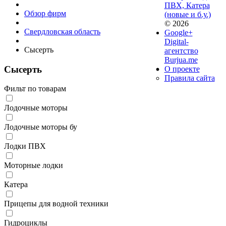
ПВХ, Катера
Обзор фирм
(новые и б.у.)
© 2026
Свердловская область
Google+
Digital-
Сысерть
агентство
Burjua.me
Сысерть
О проекте
Правила сайта
Фильт по товарам
Лодочные моторы
Лодочные моторы бу
Лодки ПВХ
Моторные лодки
Катера
Прицепы для водной техники
Гидроциклы