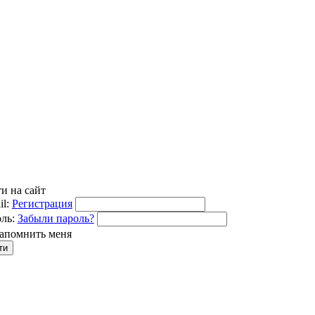
и на сайт
l:
Регистрация
ль:
Забыли пароль?
апомнить меня