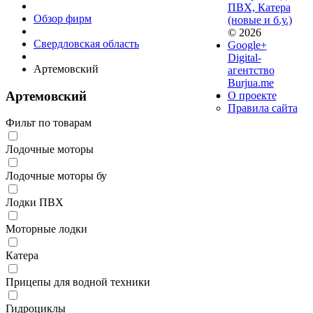
ПВХ, Катера
Обзор фирм
(новые и б.у.)
© 2026
Свердловская область
Google+
Digital-
Артемовский
агентство
Burjua.me
Артемовский
О проекте
Правила сайта
Фильт по товарам
Лодочные моторы
Лодочные моторы бу
Лодки ПВХ
Моторные лодки
Катера
Прицепы для водной техники
Гидроциклы