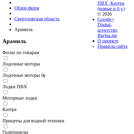
ПВХ, Катера
Обзор фирм
(новые и б.у.)
© 2026
Свердловская область
Google+
Digital-
Арамиль
агентство
Burjua.me
Арамиль
О проекте
Правила сайта
Фильт по товарам
Лодочные моторы
Лодочные моторы бу
Лодки ПВХ
Моторные лодки
Катера
Прицепы для водной техники
Гидроциклы