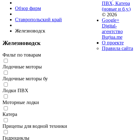
ПВХ, Катера
Обзор фирм
(новые и б.у.)
© 2026
Ставропольский край
Google+
Digital-
Железноводск
агентство
Burjua.me
Железноводск
О проекте
Правила сайта
Фильт по товарам
Лодочные моторы
Лодочные моторы бу
Лодки ПВХ
Моторные лодки
Катера
Прицепы для водной техники
Гидроциклы