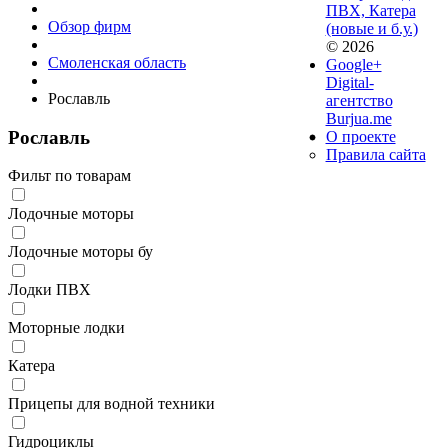
ПВХ, Катера
Обзор фирм
(новые и б.у.)
© 2026
Смоленская область
Google+
Digital-
Рославль
агентство
Burjua.me
Рославль
О проекте
Правила сайта
Фильт по товарам
Лодочные моторы
Лодочные моторы бу
Лодки ПВХ
Моторные лодки
Катера
Прицепы для водной техники
Гидроциклы