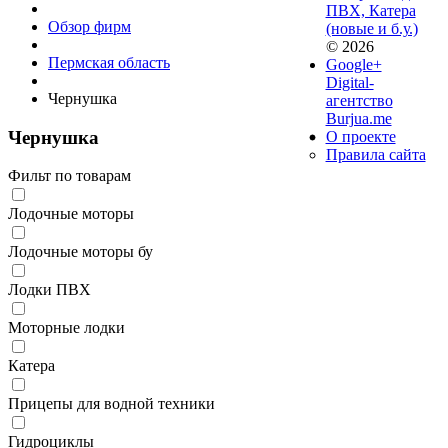
ПВХ, Катера
Обзор фирм
(новые и б.у.)
© 2026
Пермская область
Google+
Digital-
Чернушка
агентство
Burjua.me
Чернушка
О проекте
Правила сайта
Фильт по товарам
Лодочные моторы
Лодочные моторы бу
Лодки ПВХ
Моторные лодки
Катера
Прицепы для водной техники
Гидроциклы