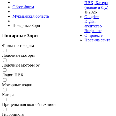
ПВХ, Катера
Обзор фирм
(новые и б.у.)
© 2026
Мурманская область
Google+
Digital-
Полярные Зори
агентство
Burjua.me
Полярные Зори
О проекте
Правила сайта
Фильт по товарам
Лодочные моторы
Лодочные моторы бу
Лодки ПВХ
Моторные лодки
Катера
Прицепы для водной техники
Гидроциклы