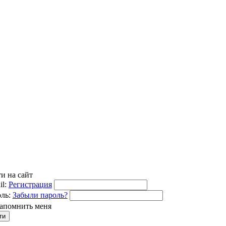
и на сайт
l:
Регистрация
ль:
Забыли пароль?
апомнить меня