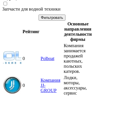
Запчасти для водной техники
Основные
направления
Рейтинг
деятельности
фирмы
Компания
занимается
продажей
0
Polboat
каютных,
польских
катеров.
Лодки,
Компания
моторы,
0
JJ-
аксессуары,
GROUP
сервис