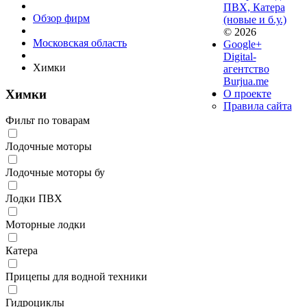
ПВХ, Катера
Обзор фирм
(новые и б.у.)
© 2026
Московская область
Google+
Digital-
Химки
агентство
Burjua.me
Химки
О проекте
Правила сайта
Фильт по товарам
Лодочные моторы
Лодочные моторы бу
Лодки ПВХ
Моторные лодки
Катера
Прицепы для водной техники
Гидроциклы