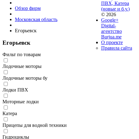
ПВХ, Катера
Обзор фирм
(новые и б.у.)
© 2026
Московская область
Google+
Digital-
Егорьевск
агентство
Burjua.me
Егорьевск
О проекте
Правила сайта
Фильт по товарам
Лодочные моторы
Лодочные моторы бу
Лодки ПВХ
Моторные лодки
Катера
Прицепы для водной техники
Гидроциклы