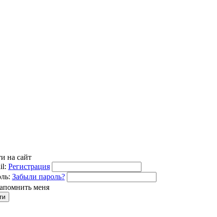
и на сайт
l:
Регистрация
ль:
Забыли пароль?
апомнить меня