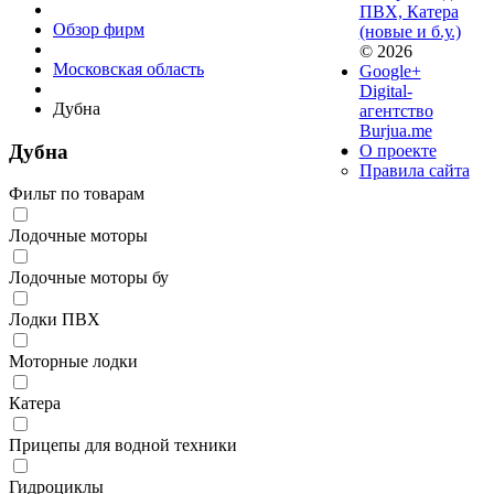
ПВХ, Катера
Обзор фирм
(новые и б.у.)
© 2026
Московская область
Google+
Digital-
Дубна
агентство
Burjua.me
Дубна
О проекте
Правила сайта
Фильт по товарам
Лодочные моторы
Лодочные моторы бу
Лодки ПВХ
Моторные лодки
Катера
Прицепы для водной техники
Гидроциклы