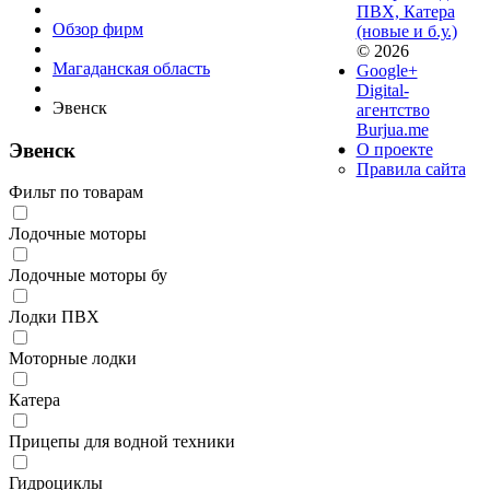
ПВХ, Катера
Обзор фирм
(новые и б.у.)
© 2026
Магаданская область
Google+
Digital-
Эвенск
агентство
Burjua.me
Эвенск
О проекте
Правила сайта
Фильт по товарам
Лодочные моторы
Лодочные моторы бу
Лодки ПВХ
Моторные лодки
Катера
Прицепы для водной техники
Гидроциклы