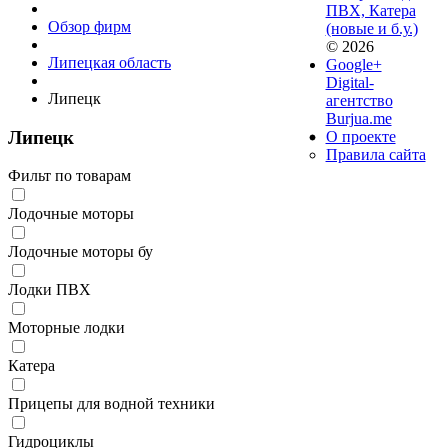
ПВХ, Катера
Обзор фирм
(новые и б.у.)
© 2026
Липецкая область
Google+
Digital-
Липецк
агентство
Burjua.me
Липецк
О проекте
Правила сайта
Фильт по товарам
Лодочные моторы
Лодочные моторы бу
Лодки ПВХ
Моторные лодки
Катера
Прицепы для водной техники
Гидроциклы