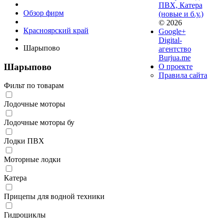
ПВХ, Катера
Обзор фирм
(новые и б.у.)
© 2026
Красноярский край
Google+
Digital-
Шарыпово
агентство
Burjua.me
Шарыпово
О проекте
Правила сайта
Фильт по товарам
Лодочные моторы
Лодочные моторы бу
Лодки ПВХ
Моторные лодки
Катера
Прицепы для водной техники
Гидроциклы