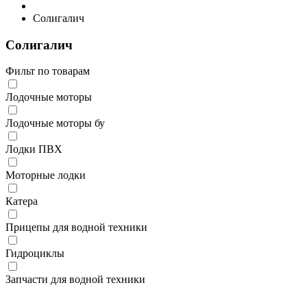
Солигалич
Солигалич
Фильт по товарам
Лодочные моторы
Лодочные моторы бу
Лодки ПВХ
Моторные лодки
Катера
Прицепы для водной техники
Гидроциклы
Запчасти для водной техники