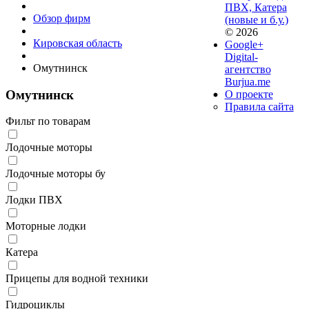
ПВХ, Катера
Обзор фирм
(новые и б.у.)
© 2026
Кировская область
Google+
Digital-
Омутнинск
агентство
Burjua.me
Омутнинск
О проекте
Правила сайта
Фильт по товарам
Лодочные моторы
Лодочные моторы бу
Лодки ПВХ
Моторные лодки
Катера
Прицепы для водной техники
Гидроциклы