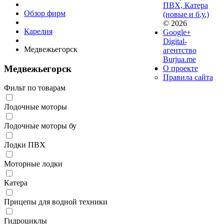
ПВХ, Катера
Обзор фирм
(новые и б.у.)
© 2026
Карелия
Google+
Digital-
Медвежьегорск
агентство
Burjua.me
Медвежьегорск
О проекте
Правила сайта
Фильт по товарам
Лодочные моторы
Лодочные моторы бу
Лодки ПВХ
Моторные лодки
Катера
Прицепы для водной техники
Гидроциклы