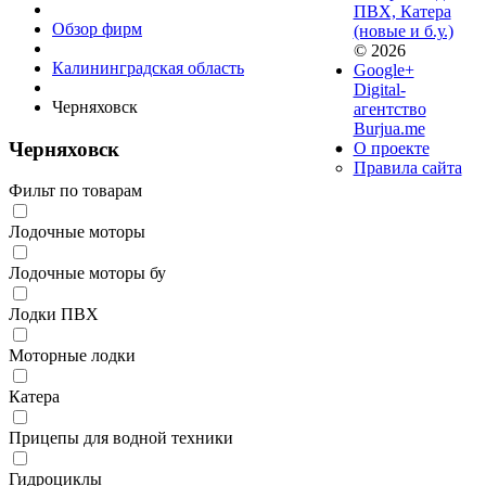
ПВХ, Катера
Обзор фирм
(новые и б.у.)
© 2026
Калининградская область
Google+
Digital-
Черняховск
агентство
Burjua.me
Черняховск
О проекте
Правила сайта
Фильт по товарам
Лодочные моторы
Лодочные моторы бу
Лодки ПВХ
Моторные лодки
Катера
Прицепы для водной техники
Гидроциклы