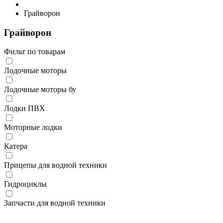
Грайворон
Грайворон
Фильт по товарам
Лодочные моторы
Лодочные моторы бу
Лодки ПВХ
Моторные лодки
Катера
Прицепы для водной техники
Гидроциклы
Запчасти для водной техники