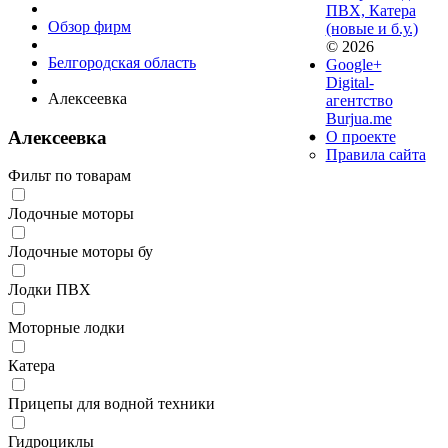
ПВХ, Катера
Обзор фирм
(новые и б.у.)
© 2026
Белгородская область
Google+
Digital-
Алексеевка
агентство
Burjua.me
Алексеевка
О проекте
Правила сайта
Фильт по товарам
Лодочные моторы
Лодочные моторы бу
Лодки ПВХ
Моторные лодки
Катера
Прицепы для водной техники
Гидроциклы