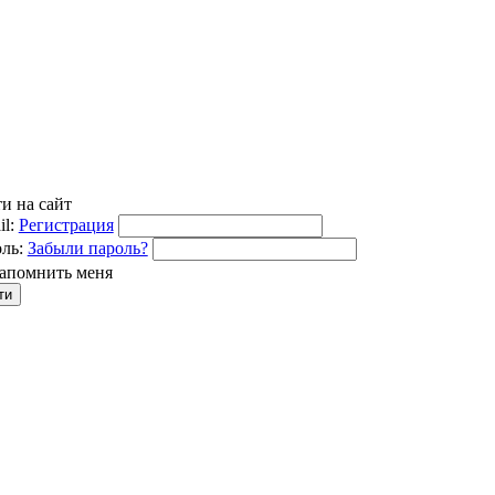
и на сайт
l:
Регистрация
ль:
Забыли пароль?
апомнить меня