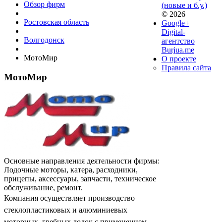
Обзор фирм
(новые и б.у.)
© 2026
Ростовская область
Google+
Digital-
Волгодонск
агентство
Burjua.me
МотоМир
О проекте
Правила сайта
МотоМир
Основные направления деятельности фирмы:
Лодочные моторы, катера, расходники,
прицепы, аксессуары, запчасти, техническое
обслуживание, ремонт.
Компания осуществляет производство
стеклопластиковых и алюминиевых
моторных, гребных лодок с применением