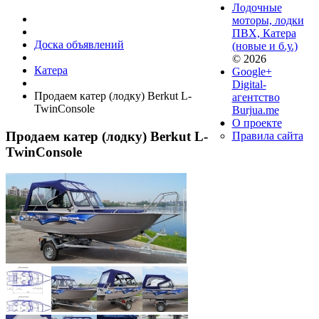
Лодочные
моторы, лодки
ПВХ, Катера
Доска объявлений
(новые и б.у.)
© 2026
Катера
Google+
Digital-
Продаем катер (лодку) Berkut L-
агентство
TwinConsole
Burjua.me
О проекте
Продаем катер (лодку) Berkut L-
Правила сайта
TwinConsole